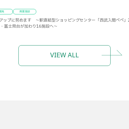
開発
商業施設
アップに努めます ～駅直結型ショッピングセンター「西武入間ペペ」2
関・富士見台が加わり16施設へ～
VIEW ALL