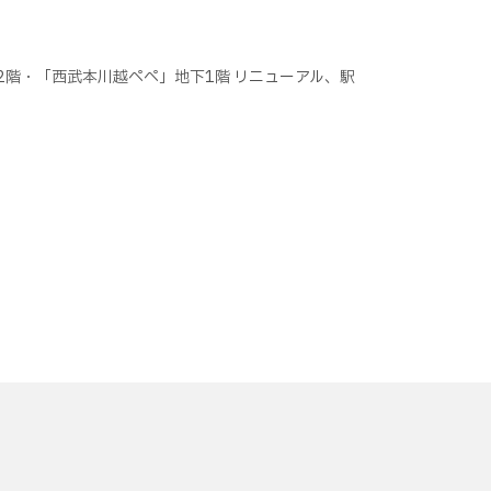
階・「西武本川越ペペ」地下1階 リニューアル、駅