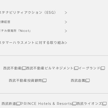
ステナビリティアクション（ESG）
健康経営
駅チカ保育所「Nicot」
スタマーハラスメントに対する取り組み
西武不動産
西武不動産ビルマネジメント
イーグランド
西武不動産投資顧問
西武造園
西武鉄道
西武ライオンズ
PRINCE Hotels & Resorts