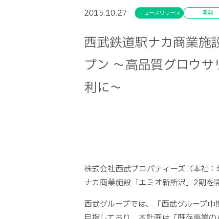
2015.10.27
ニュースリリース
開発
西武鉄道駅ナカ商業施設
プン ～高品質グロウ
利に～
株式会社西武プロパティーズ（本社：
ナカ商業施設「エミオ新所沢」2期を
西武グループでは、「西武グループ中
目指しており、本計画は「既存事業の